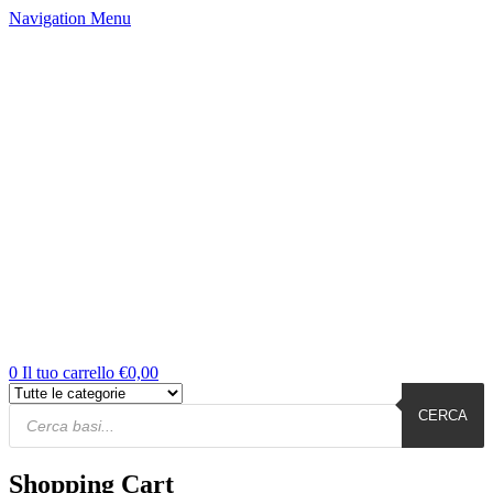
Navigation
Menu
0
Il tuo carrello
€
0,00
Products
Cerca
CERCA
Shopping Cart