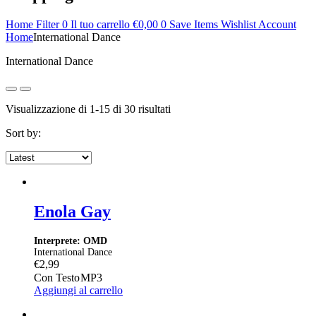
Home
Filter
0
Il tuo carrello
€
0,00
0
Save Items
Wishlist
Account
Home
International Dance
International Dance
Ordina
Visualizzazione di 1-15 di 30 risultati
in
Sort by:
base
al
più
recente
Enola Gay
Interprete: OMD
International Dance
€
2,99
Con Testo
MP3
Aggiungi al carrello