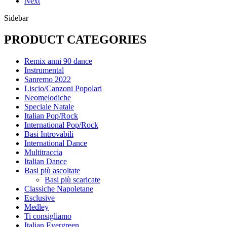
Next
Sidebar
PRODUCT CATEGORIES
Remix anni 90 dance
Instrumental
Sanremo 2022
Liscio/Canzoni Popolari
Neomelodiche
Speciale Natale
Italian Pop/Rock
International Pop/Rock
Basi Introvabili
International Dance
Multitraccia
Italian Dance
Basi più ascoltate
Basi più scaricate
Classiche Napoletane
Esclusive
Medley
Ti consigliamo
Italian Evergreen