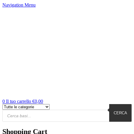
Navigation
Menu
0
Il tuo carrello
€
0,00
Products
Cerca
CERCA
Shopping Cart