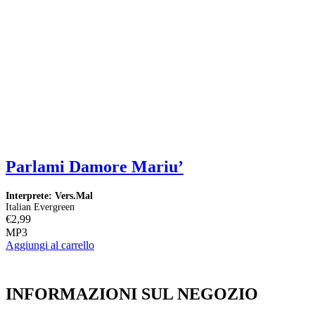
Parlami Damore Mariu’
Interprete: Vers.Mal
I
Italian Evergreen
I
€
2,99
€
MP3
Aggiungi al carrello
A
INFORMAZIONI SUL NEGOZIO