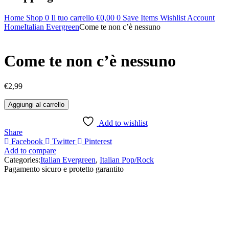
Home
Shop
0
Il tuo carrello
€
0,00
0
Save Items
Wishlist
Account
Home
Italian Evergreen
Come te non c’è nessuno
Come te non c’è nessuno
€
2,99
Come
Aggiungi al carrello
te
non
Add to wishlist
c'è
Share
nessuno
Facebook
Twitter
Pinterest
quantità
Add to compare
Categories:
Italian Evergreen
,
Italian Pop/Rock
Pagamento sicuro e protetto garantito