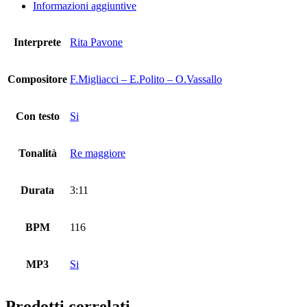
Informazioni aggiuntive
Interprete
Rita Pavone
Compositore
F.Migliacci – E.Polito – O.Vassallo
Con testo
Si
Tonalità
Re maggiore
Durata
3:11
BPM
116
MP3
Si
Prodotti correlati