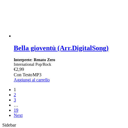
Bella gioventù (Arr.DigitalSong)
Interprete: Renato Zero
International Pop/Rock
€
2,99
Con Testo
MP3
Aggiungi al carrello
1
2
3
…
19
Next
Sidebar