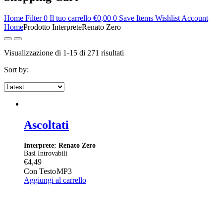
Home
Filter
0
Il tuo carrello
€
0,00
0
Save Items
Wishlist
Account
Home
Prodotto Interprete
Renato Zero
Ordina
Visualizzazione di 1-15 di 271 risultati
in
Sort by:
base
al
più
recente
Ascoltati
Interprete: Renato Zero
Basi Introvabili
€
4,49
Con Testo
MP3
Aggiungi al carrello