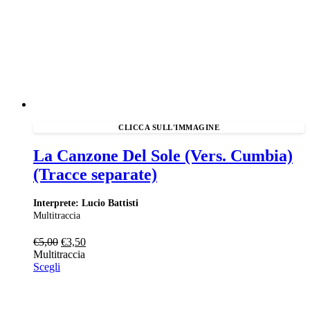
La Canzone Del Sole (Vers. Cumbia)
(Tracce separate)
Interprete: Lucio Battisti
Multitraccia
Il
Il
€
5,00
€
3,50
prezzo
prezzo
Multitraccia
originale
attuale
Scegli
era:
è:
€5,00.
€3,50.