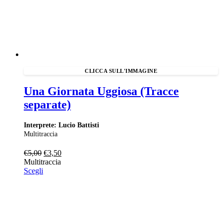
Una Giornata Uggiosa (Tracce
separate)
Interprete: Lucio Battisti
Multitraccia
Il
Il
€
5,00
€
3,50
prezzo
prezzo
Multitraccia
originale
attuale
Scegli
era:
è:
€5,00.
€3,50.