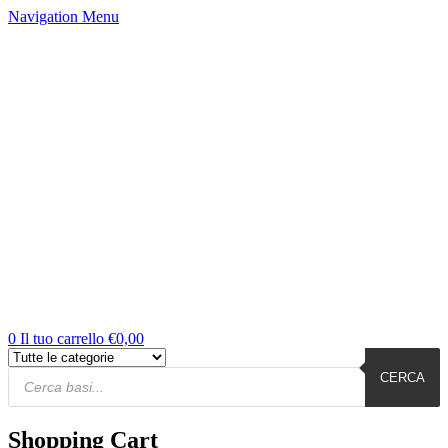
Navigation
Menu
0
Il tuo carrello
€
0,00
Products
Cerca
CERCA
Shopping Cart