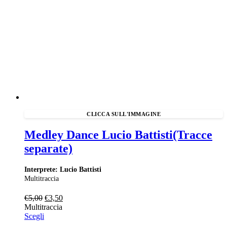
Medley Dance Lucio Battisti(Tracce
separate)
Interprete: Lucio Battisti
Multitraccia
Il
Il
€
5,00
€
3,50
prezzo
prezzo
Multitraccia
originale
attuale
Scegli
era:
è: