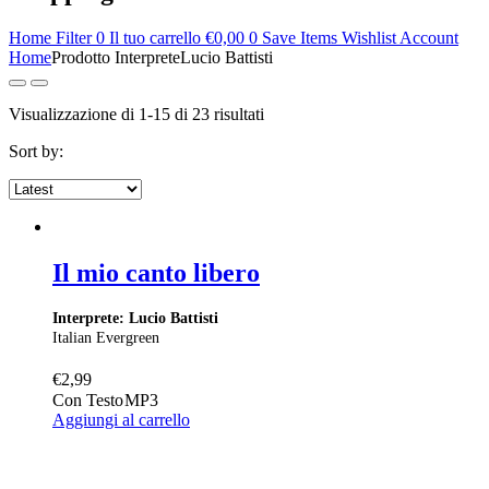
Home
Filter
0
Il tuo carrello
€
0,00
0
Save Items
Wishlist
Account
Home
Prodotto Interprete
Lucio Battisti
Ordina
Visualizzazione di 1-15 di 23 risultati
in
Sort by:
base
al
più
recente
Il mio canto libero
Interprete: Lucio Battisti
Italian Evergreen
€
2,99
Con Testo
MP3
Aggiungi al carrello