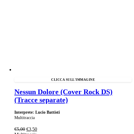
Nessun Dolore (Cover Rock DS)
(Tracce separate)
Interprete: Lucio Battisti
Multitraccia
Il
Il
€
5,00
€
3,50