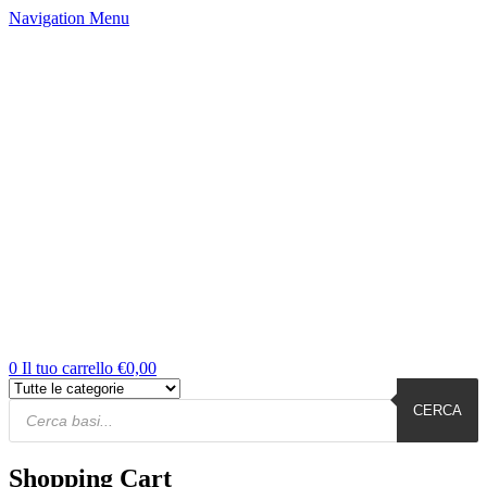
Navigation
Menu
0
Il tuo carrello
€
0,00
Products
Cerca
CERCA
Shopping Cart