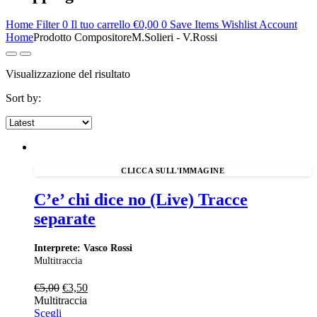
Home
Filter
0
Il tuo carrello
€
0,00
0
Save Items
Wishlist
Account
Home
Prodotto Compositore
M.Solieri - V.Rossi
Visualizzazione del risultato
Sort by:
C’e’ chi dice no (Live) Tracce
separate
Interprete: Vasco Rossi
Multitraccia
Il
Il
€
5,00
€
3,50
prezzo
prezzo
Multitraccia
originale
attuale
Scegli