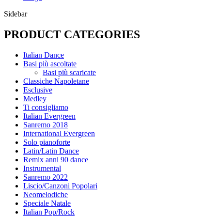
era:
è:
Sidebar
€5,00.
€3,50.
PRODUCT CATEGORIES
Italian Dance
Basi più ascoltate
Basi più scaricate
Classiche Napoletane
Esclusive
Medley
Ti consigliamo
Italian Evergreen
Sanremo 2018
International Evergreen
Solo pianoforte
Latin/Latin Dance
Remix anni 90 dance
Instrumental
Sanremo 2022
Liscio/Canzoni Popolari
Neomelodiche
Speciale Natale
Italian Pop/Rock