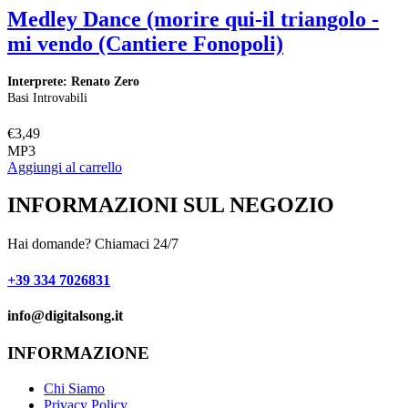
Medley Dance (morire qui-il triangolo -
mi vendo (Cantiere Fonopoli)
I
B
Interprete: Renato Zero
Basi Introvabili
€
€
3,49
A
MP3
Aggiungi al carrello
INFORMAZIONI SUL NEGOZIO
Hai domande? Chiamaci 24/7
+39 334 7026831
info@digitalsong.it​
INFORMAZIONE
Chi Siamo
Privacy Policy