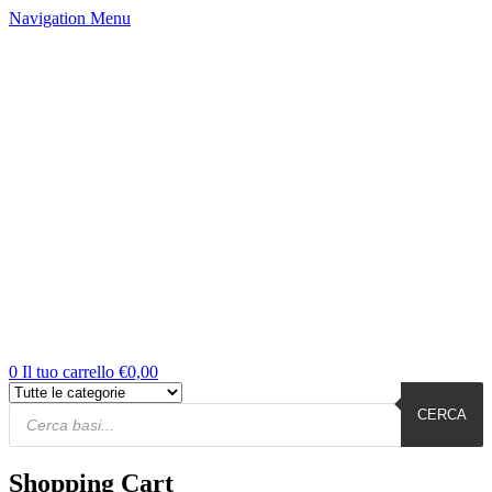
Navigation
Menu
0
Il tuo carrello
€
0,00
Products
Cerca
CERCA
Shopping Cart