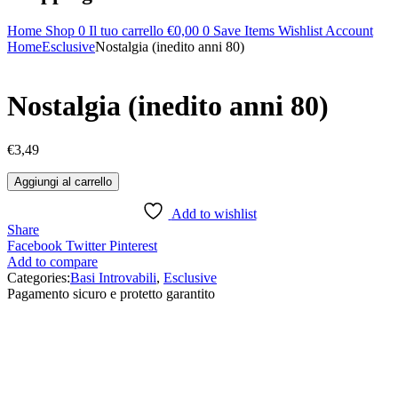
Home
Shop
0
Il tuo carrello
€
0,00
0
Save Items
Wishlist
Account
Home
Esclusive
Nostalgia (inedito anni 80)
Nostalgia (inedito anni 80)
€
3,49
Nostalgia
Aggiungi al carrello
(inedito
anni
Add to wishlist
80)
Share
quantità
Facebook
Twitter
Pinterest
Add to compare
Categories:
Basi Introvabili
,
Esclusive
Pagamento sicuro e protetto garantito