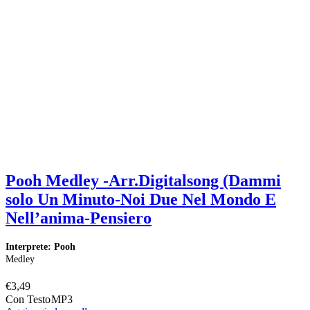
Pooh Medley -Arr.Digitalsong (Dammi
solo Un Minuto-Noi Due Nel Mondo E
Nell’anima-Pensiero
Interprete: Pooh
I
Medley
M
€
3,49
€
Con Testo
MP3