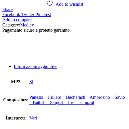
Add to wishlist
Share
Facebook
Twitter
Pinterest
Add to compare
Category:
Medley
Pagamento sicuro e protetto garantito
Informazioni aggiuntive
MP3
Si
Panesis – Hilliard – Bacharach – Ambrosino – Savio
Compositore
– Battisti – Sanjust – Irref – Chiprut
Interprete
Vari