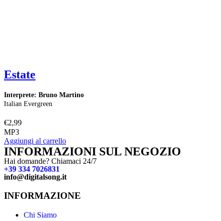
Estate
Interprete: Bruno Martino
I
Italian Evergreen
I
€
2,99
€
MP3
Aggiungi al carrello
A
INFORMAZIONI SUL NEGOZIO
Hai domande? Chiamaci 24/7
+39 334 7026831
info@digitalsong.it​
INFORMAZIONE
Chi Siamo