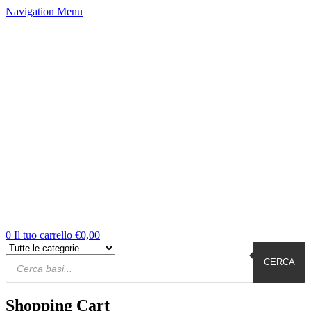
Navigation
Menu
0
Il tuo carrello
€
0,00
CERCA
Shopping Cart