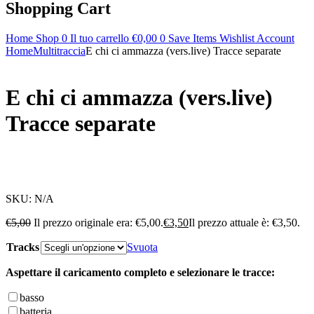
Shopping Cart
Home
Shop
0
Il tuo carrello
€
0,00
0
Save Items
Wishlist
Account
Home
Multitraccia
E chi ci ammazza (vers.live) Tracce separate
E chi ci ammazza (vers.live)
Tracce separate
SKU:
N/A
€
5,00
Il prezzo originale era: €5,00.
€
3,50
Il prezzo attuale è: €3,50.
Tracks
Svuota
Aspettare il caricamento completo e selezionare le tracce:
basso
batteria