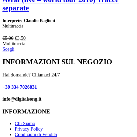
separate
I
M
Interprete: Claudio Baglioni
Multitraccia
€
M
Il
Il
€
5,00
€
3,50
S
prezzo
prezzo
Multitraccia
originale
attuale
Scegli
era:
è:
€5,00.
€3,50.
INFORMAZIONI SUL NEGOZIO
Hai domande? Chiamaci 24/7
+39 334 7026831
info@digitalsong.it​
INFORMAZIONE
Chi Siamo
Privacy Policy
Condizioni di Vendita