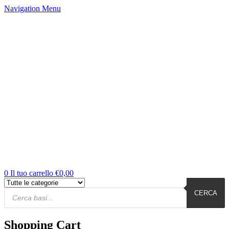
Navigation
Menu
0
Il tuo carrello
€
0,00
Products
Cerca
CERCA
Shopping Cart