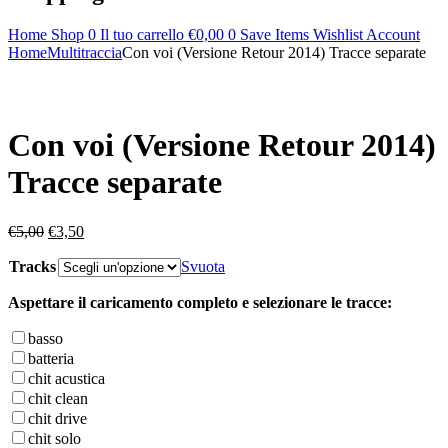
Home
Shop
0
Il tuo carrello
€
0,00
0
Save Items
Wishlist
Account
Home
Multitraccia
Con voi (Versione Retour 2014) Tracce separate
Con voi (Versione Retour 2014)
Tracce separate
Il
Il
€
5,00
€
3,50
prezzo
prezzo
Tracks
originale
attuale
Svuota
era:
è:
Aspettare il caricamento completo e selezionare le tracce:
€5,00.
€3,50.
basso
batteria
chit acustica
chit clean
chit drive
chit solo