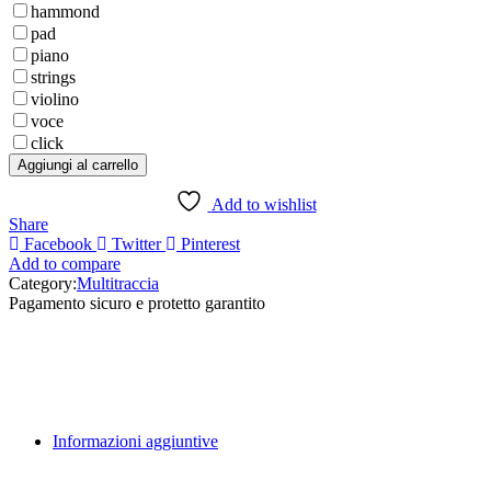
hammond
pad
piano
strings
violino
voce
click
Con
Aggiungi al carrello
voi
(Versione
Add to wishlist
Retour
Share
2014)
Facebook
Twitter
Pinterest
Tracce
Add to compare
separate
Category:
Multitraccia
quantità
Pagamento sicuro e protetto garantito
Informazioni aggiuntive