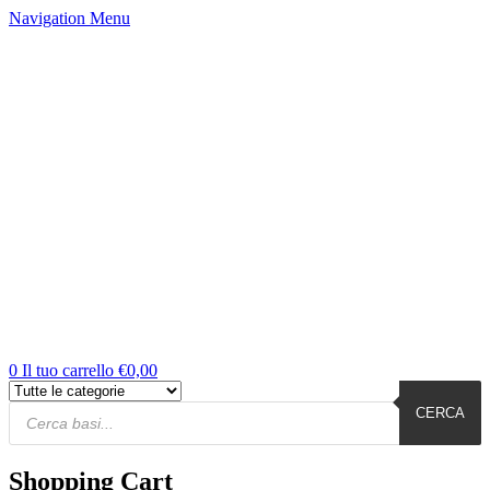
Navigation
Menu
0
Il tuo carrello
€
0,00
Products
Cerca
CERCA
Shopping Cart