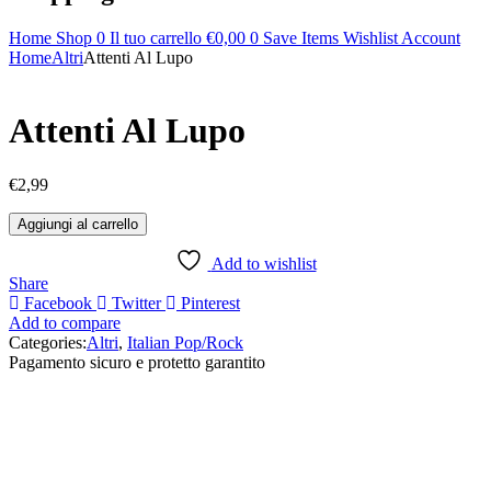
Home
Shop
0
Il tuo carrello
€
0,00
0
Save Items
Wishlist
Account
Home
Altri
Attenti Al Lupo
Attenti Al Lupo
€
2,99
Attenti
Aggiungi al carrello
Al
Lupo
Add to wishlist
quantità
Share
Facebook
Twitter
Pinterest
Add to compare
Categories:
Altri
,
Italian Pop/Rock
Pagamento sicuro e protetto garantito