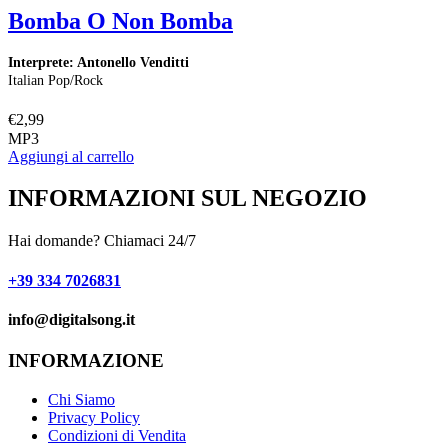
Bomba O Non Bomba
Interprete: Antonello Venditti
I
Italian Pop/Rock
I
€
2,99
€
MP3
Aggiungi al carrello
A
INFORMAZIONI SUL NEGOZIO
Hai domande? Chiamaci 24/7
+39 334 7026831
info@digitalsong.it​
INFORMAZIONE
Chi Siamo
Privacy Policy
Condizioni di Vendita